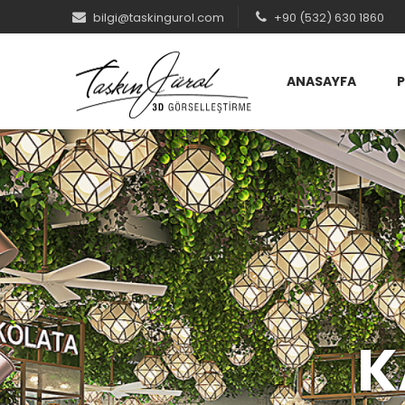
bilgi@taskingurol.com
+90 (532) 630 1860
ANASAYFA
K