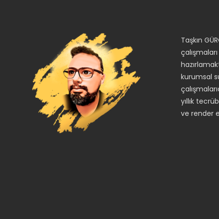
Taşkın GÜR
çalışmalar
hazırlamakt
kurumsal s
çalışmaları
yıllık tecr
ve render 