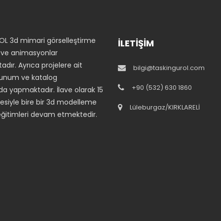
OL 3d mimari görselleştirme
İLETİŞİM
ı ve animasyonlar
adır. Ayrıca projelere ait
bilgi@taskingurol.com
unum ve katalog
+90 (532) 630 1860
da yapmaktadır. İlave olarak 15
übesiyle bire bir 3d modelleme
Lüleburgaz/KIRKLARELİ
eğitimleri devam etmektedir.