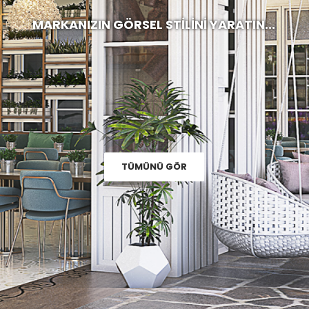
MARKANIZIN GÖRSEL STİLİNİ YARATIN...
TÜMÜNÜ GÖR